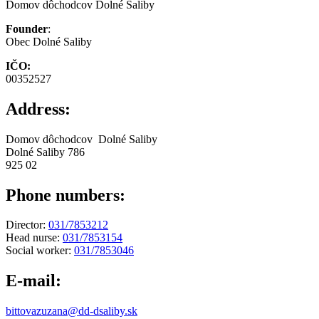
Domov dôchodcov Dolné Saliby
Founder
:
Obec Dolné Saliby
IČO:
00352527
Address:
Domov dôchodcov Dolné Saliby
Dolné Saliby 786
925 02
Phone numbers:
Director:
031/7853212
Head nurse:
031/7853154
Social worker:
031/7853046
E-mail:
bittovazuzana@dd-dsaliby.sk