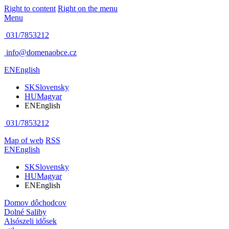
Right to content
Right on the menu
Menu
031/7853212
info@domenaobce.cz
EN
English
SK
Slovensky
HU
Magyar
EN
English
031/7853212
Map of web
RSS
EN
English
SK
Slovensky
HU
Magyar
EN
English
Domov dôchodcov
Dolné Saliby
Alsószeli idősek