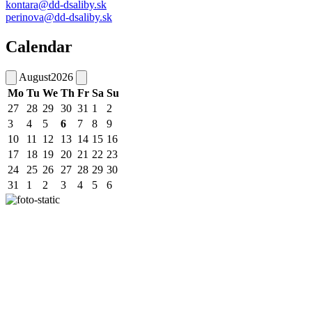
kontara@dd-dsaliby.sk
perinova@dd-dsaliby.sk
Calendar
August
2026
Mo
Tu
We
Th
Fr
Sa
Su
27
28
29
30
31
1
2
3
4
5
6
7
8
9
10
11
12
13
14
15
16
17
18
19
20
21
22
23
24
25
26
27
28
29
30
31
1
2
3
4
5
6