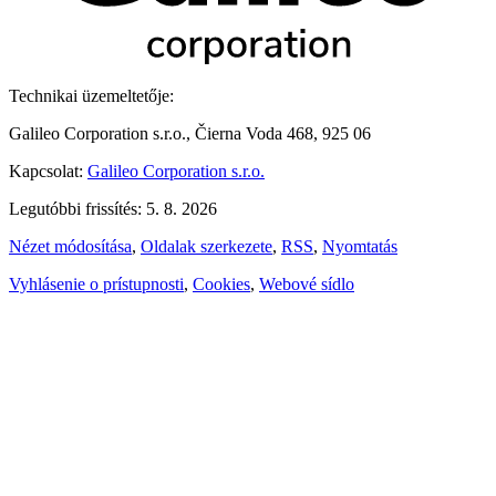
Technikai üzemeltetője:
Galileo Corporation s.r.o., Čierna Voda 468, 925 06
Kapcsolat:
Galileo Corporation s.r.o.
Legutóbbi frissítés: 5. 8. 2026
Nézet módosítása
,
Oldalak szerkezete
,
RSS
,
Nyomtatás
Vyhlásenie o prístupnosti
,
Cookies
,
Webové sídlo