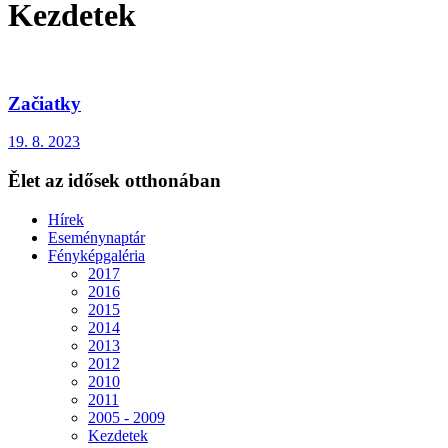
Kezdetek
Začiatky
19. 8. 2023
Ělet az idősek otthonában
Hírek
Eseménynaptár
Fényképgaléria
2017
2016
2015
2014
2013
2012
2010
2011
2005 - 2009
Kezdetek