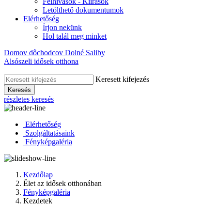
Felhívások - Kiírások
Letölthető dokumentumok
Elérhetőség
Írjon nekünk
Hol talál meg minket
Domov dôchodcov Dolné Saliby
Alsószeli idősek otthona
Keresett kifejezés
Keresés
részletes keresés
Elérhetőség
Szolgáltatásaink
Fényképgaléria
Kezdőlap
Ělet az idősek otthonában
Fényképgaléria
Kezdetek