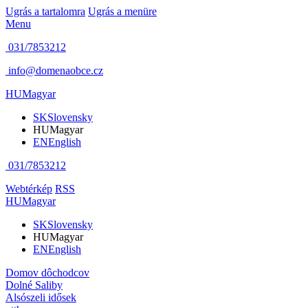
Ugrás a tartalomra
Ugrás a menüre
Menu
031/7853212
info@domenaobce.cz
HU
Magyar
SK
Slovensky
HU
Magyar
EN
English
031/7853212
Webtérkép
RSS
HU
Magyar
SK
Slovensky
HU
Magyar
EN
English
Domov dôchodcov
Dolné Saliby
Alsószeli idősek