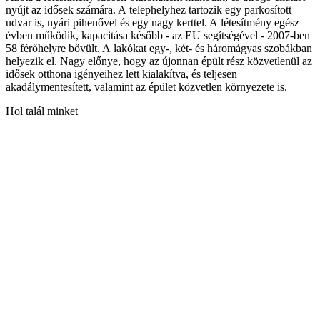
nyújt az idősek számára. A telephelyhez tartozik egy parkosított
udvar is, nyári pihenővel és egy nagy kerttel. A létesítmény egész
évben működik, kapacitása később - az EU segítségével - 2007-ben
58 férőhelyre bővült. A lakókat egy-, két- és háromágyas szobákban
helyezik el. Nagy előnye, hogy az újonnan épült rész közvetlenül az
idősek otthona igényeihez lett kialakítva, és teljesen
akadálymentesített, valamint az épület közvetlen környezete is.
Hol talál minket