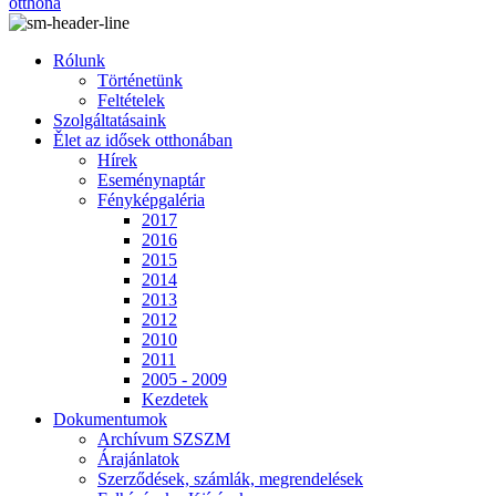
otthona
Rólunk
Történetünk
Feltételek
Szolgáltatásaink
Ělet az idősek otthonában
Hírek
Eseménynaptár
Fényképgaléria
2017
2016
2015
2014
2013
2012
2010
2011
2005 - 2009
Kezdetek
Dokumentumok
Archívum SZSZM
Árajánlatok
Szerződések, számlák, megrendelések