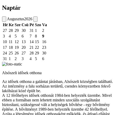
Naptár
Augusztus
2026
Hé
Ke
Sze
Csü
Pé
Szo
Va
27
28
29
30
31
1
2
3
4
5
6
7
8
9
10
11
12
13
14
15
16
17
18
19
20
21
22
23
24
25
26
27
28
29
30
31
1
2
3
4
5
6
Alsószeli idősek otthona
Az idősek otthona a galántai járásban, Alsószeli községben található.
Az intézmény a falu sorházas területű, csendes környezetben fekvő
lakóházai közé épült be.
A 12 férőhelyes idősek otthonát 1984-ben helyezték üzembe. Mivel
ebben a formában nem lehetett minden szociális szolgáltatást
biztosítani, szükségessé vált a helyiségek bővítése - egy bővítmény
építése. A bővítményt 1989-ben helyezték üzembe 42 férőhellyel.
Azóta a létesítmény idősek otthonaként működik, és átfogó ellátást