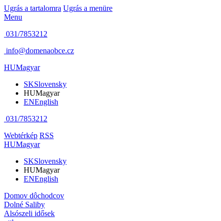
Ugrás a tartalomra
Ugrás a menüre
Menu
031/7853212
info@domenaobce.cz
HU
Magyar
SK
Slovensky
HU
Magyar
EN
English
031/7853212
Webtérkép
RSS
HU
Magyar
SK
Slovensky
HU
Magyar
EN
English
Domov dôchodcov
Dolné Saliby
Alsószeli idősek