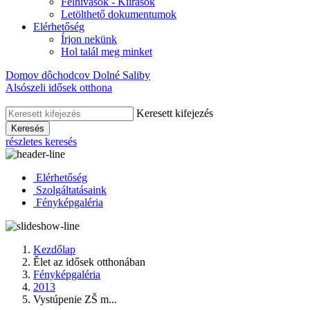
Felhívások - Kiírások
Letölthető dokumentumok
Elérhetőség
Írjon nekünk
Hol talál meg minket
Domov dôchodcov Dolné Saliby
Alsószeli idősek otthona
Keresett kifejezés
Keresés
részletes keresés
Elérhetőség
Szolgáltatásaink
Fényképgaléria
Kezdőlap
Ělet az idősek otthonában
Fényképgaléria
2013
Vystúpenie ZŠ m...