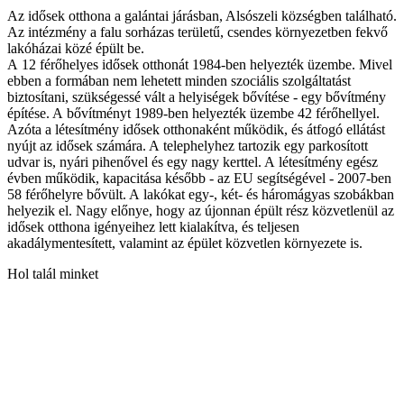
Az idősek otthona a galántai járásban, Alsószeli községben található.
Az intézmény a falu sorházas területű, csendes környezetben fekvő
lakóházai közé épült be.
A 12 férőhelyes idősek otthonát 1984-ben helyezték üzembe. Mivel
ebben a formában nem lehetett minden szociális szolgáltatást
biztosítani, szükségessé vált a helyiségek bővítése - egy bővítmény
építése. A bővítményt 1989-ben helyezték üzembe 42 férőhellyel.
Azóta a létesítmény idősek otthonaként működik, és átfogó ellátást
nyújt az idősek számára. A telephelyhez tartozik egy parkosított
udvar is, nyári pihenővel és egy nagy kerttel. A létesítmény egész
évben működik, kapacitása később - az EU segítségével - 2007-ben
58 férőhelyre bővült. A lakókat egy-, két- és háromágyas szobákban
helyezik el. Nagy előnye, hogy az újonnan épült rész közvetlenül az
idősek otthona igényeihez lett kialakítva, és teljesen
akadálymentesített, valamint az épület közvetlen környezete is.
Hol talál minket