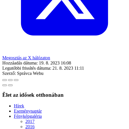
Megosztás az X hálózaton
Hozzáadás dátuma:
19. 8. 2023 16:08
Legutóbbi frissítés dátuma:
21. 8. 2023 11:11
Szerző:
Správca Webu
Ělet az idősek otthonában
Hírek
Eseménynaptár
Fényképgaléria
2017
2016