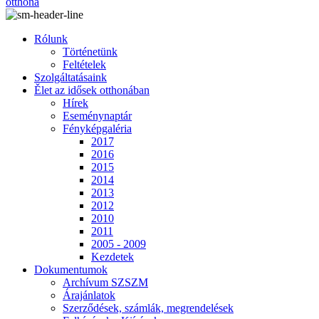
otthona
Rólunk
Történetünk
Feltételek
Szolgáltatásaink
Ělet az idősek otthonában
Hírek
Eseménynaptár
Fényképgaléria
2017
2016
2015
2014
2013
2012
2010
2011
2005 - 2009
Kezdetek
Dokumentumok
Archívum SZSZM
Árajánlatok
Szerződések, számlák, megrendelések